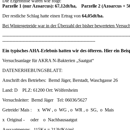
Die Ergebnisse waren wie folgt:
Parzelle 1 (nur Azoarcus): 67,12dt/ha, Parzelle 2 (Azoarcus + 50
Der restliche Schlag hatte einen Ertrag von
64,05dt/ha.
Bei Wintergetreide war in der Überzahl der bisher bewerteten Versuch
----------------------------------------------------------------------------------------
----------------------------------------------------------------
Ein typisches AHA-Erlebnis hatten wir des öfteren. Hier ein Be
Versuchsanlage für AKRA N-Bakterien „Saatgut“
DATENERHEBUNGSBLATT:
Anschrift des Betriebes: Bernd Jäger, Berstadt, Waschgasse 26
Land: D PLZ: 61200 Ort: Wölfersheim
Versuchsleiter: Bernd Jäger Tel: 06036/5627
Getreide/ Mais : x WW , o WG , o WR , o SG, o Mais o
x Original - oder o Nachbausaatgut
Aussaatmenge: 115Kg = 213kfKö/m²,