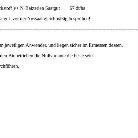
 N-Bakterien Saatgut 67 dt/ha
tgut vor der Aussaat gleichmäßig besprühen!
-----------------------------------------------------------------------------------------
eim jeweiligen Anwender, und liegen sicher im Ermessen dessen.
en Biobetrieben die Nullvariante die beste sein.
rchführen.