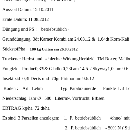
Aussaat Datum: 15.10.2011
Ernte Datum: 11.08.2012
Düngung und PS : betriebsüblich -
Grunddüngung 3dt Karner Kombi am 24.03.12 & 1,64dt Korn-Kali 
Stickstoff/ha
180 kg Cultan am 26.03.2012
Trockener Herbst und schlechte WirkungHerbizid TM Boxer, Malib
Fungizid Proline0,33l& Gladio 0,23l am 14.5. / Skyway1,0l
Insektizid 0,3l Decis und 70gr Pirimor am 9.6.12
Boden : Art Lehm Typ Parabraunerde Punkte L 3 Lö 78/83
Niederschlag Jahr Ø 580 Liter/m², Vorfru
ERTRAG kg/ha 72 dt/ha
Es sind 3 Parzellen anzulegen: 1. P. betriebs
2. P. betriebsüblich - 50% N ( Stickstoff) /+