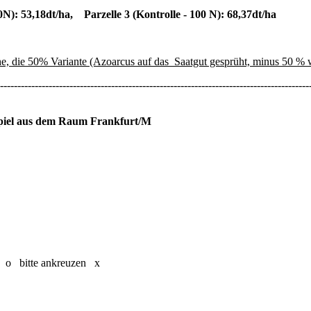
N): 53,18dt/ha, Parzelle 3 (Kontrolle - 100 N): 68,37dt/ha
e, die 50% Variante (Azoarcus auf das Saatgut gesprüht, minus 50 % we
-----------------------------------------------------------------------------------------
ispiel aus dem Raum Frankfurt/M
 bitte ankreuzen x