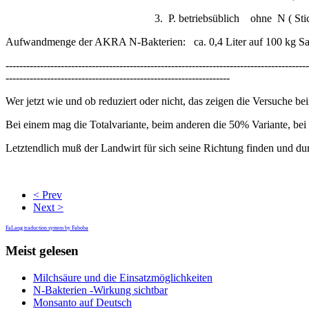
3. P. betriebsüblich ohne N ( Stickstoff )/+
Aufwandmenge der AKRA N-Bakterien: ca. 0,4 Liter auf 100 kg Saa
----------------------------------------------------------------------------------------
-----------------------------------------------------------------
Wer jetzt wie und ob reduziert oder nicht, das zeigen die Versuche b
Bei einem mag die Totalvariante, beim anderen die 50% Variante, bei d
Letztendlich muß der Landwirt für sich seine Richtung finden und du
< Prev
Next >
FaLang traduction system by Faboba
Meist gelesen
Milchsäure und die Einsatzmöglichkeiten
N-Bakterien -Wirkung sichtbar
Monsanto auf Deutsch